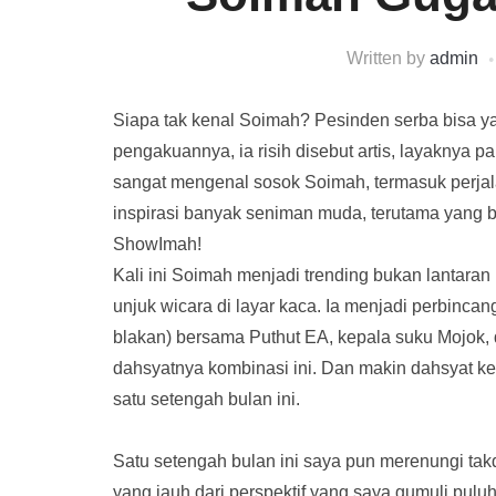
Written by
admin
Siapa tak kenal Soimah? Pesinden serba bisa ya
pengakuannya, ia risih disebut artis, layaknya pa
sangat mengenal sosok Soimah, termasuk perja
inspirasi banyak seniman muda, terutama yang be
ShowImah!
Kali ini Soimah menjadi trending bukan lantara
unjuk wicara di layar kaca. Ia menjadi perbincan
blakan) bersama Puthut EA, kepala suku Mojok,
dahsyatnya kombinasi ini. Dan makin dahsyat ket
satu setengah bulan ini.
Satu setengah bulan ini saya pun merenungi takd
yang jauh dari perspektif yang saya gumuli puluh