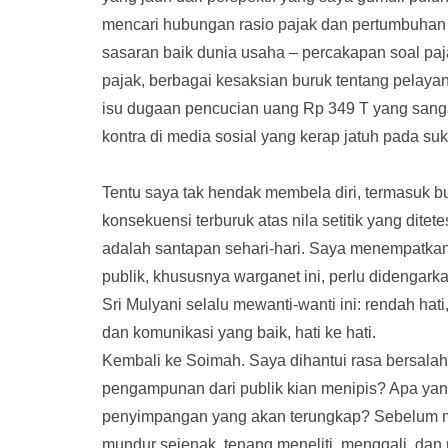
mencari hubungan rasio pajak dan pertumbuhan e
sasaran baik dunia usaha – percakapan soal paja
pajak, berbagai kesaksian buruk tentang pelaya
isu dugaan pencucian uang Rp 349 T yang sangat
kontra di media sosial yang kerap jatuh pada suk
Tentu saya tak hendak membela diri, termasuk b
konsekuensi terburuk atas nila setitik yang ditete
adalah santapan sehari-hari. Saya menempatkan in
publik, khususnya warganet ini, perlu didengarka
Sri Mulyani selalu mewanti-wanti ini: rendah hati
dan komunikasi yang baik, hati ke hati.
Kembali ke Soimah. Saya dihantui rasa bersalah 
pengampunan dari publik kian menipis? Apa yan
penyimpangan yang akan terungkap? Sebelum mem
mundur sejenak, tenang meneliti, menggali, dan