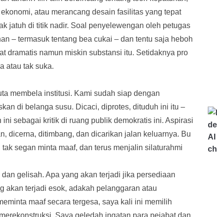
konomi, atau merancang desain fasilitas yang tepat
k jatuh di titik nadir. Soal penyelewengan oleh petugas
nan – termasuk tentang bea cukai – dan tentu saja heboh
 dramatis namun miskin substansi itu. Setidaknya pro
a atau tak suka.
uta membela institusi. Kami sudah siap dengan
skan di belanga susu. Dicaci, diprotes, dituduh ini itu –
i sebagai kritik di ruang publik demokratis ini. Aspirasi
n, dicerna, ditimbang, dan dicarikan jalan keluarnya. Bu
, tak segan minta maaf, dan terus menjalin silaturahmi
dan gelisah. Apa yang akan terjadi jika persediaan
g akan terjadi esok, adakah pelanggaran atau
inta maaf secara tergesa, saya kali ini memilih
 merekonstruksi. Saya geledah ingatan para pejabat dan