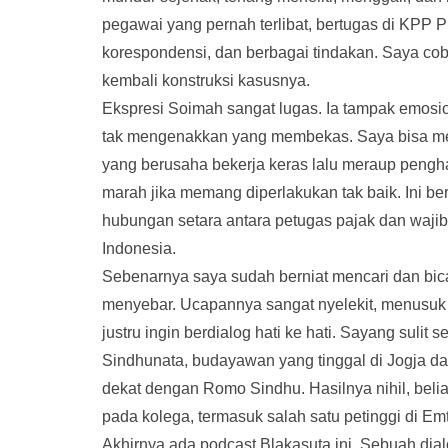
pegawai yang pernah terlibat, bertugas di KPP P
korespondensi, dan berbagai tindakan. Saya coba t
kembali konstruksi kasusnya.
Ekspresi Soimah sangat lugas. Ia tampak emosio
tak mengenakkan yang membekas. Saya bisa me
yang berusaha bekerja keras lalu meraup penghas
marah jika memang diperlakukan tak baik. Ini 
hubungan setara antara petugas pajak dan wajib 
Indonesia.
Sebenarnya saya sudah berniat mencari dan bica
menyebar. Ucapannya sangat nyelekit, menusuk ja
justru ingin berdialog hati ke hati. Sayang sul
Sindhunata, budayawan yang tinggal di Jogja d
dekat dengan Romo Sindhu. Hasilnya nihil, belia
pada kolega, termasuk salah satu petinggi di E
Akhirnya ada podcast Blakasuta ini. Sebuah dialo