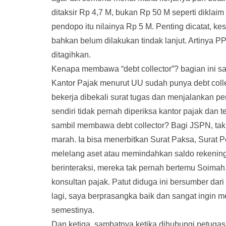
ditaksir Rp 4,7 M, bukan Rp 50 M seperti dikla
pendopo itu nilainya Rp 5 M. Penting dicatat, k
bahkan belum dilakukan tindak lanjut. Artinya P
ditagihkan.
Kenapa membawa “debt collector”? bagian ini 
Kantor Pajak menurut UU sudah punya debt colle
bekerja dibekali surat tugas dan menjalankan pe
sendiri tidak pernah diperiksa kantor pajak dan t
sambil membawa debt collector? Bagi JSPN, tak
marah. Ia bisa menerbitkan Surat Paksa, Surat P
melelang aset atau memindahkan saldo rekenin
berinteraksi, mereka tak pernah bertemu Soimah
konsultan pajak. Patut diduga ini bersumber dari
lagi, saya berprasangka baik dan sangat ingin 
semestinya.
Dan ketiga, sambatnya ketika dihubungi petugas