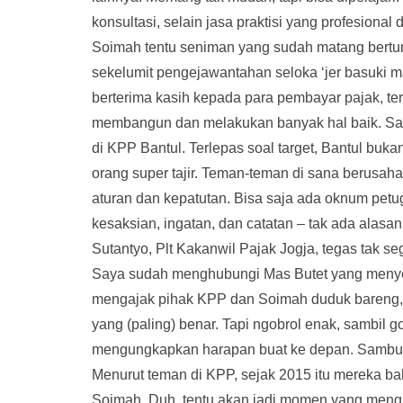
konsultasi, selain jasa praktisi yang profesional 
Soimah tentu seniman yang sudah matang bertu
sekelumit pengejawantahan seloka ‘jer basuki ma
berterima kasih kepada para pembayar pajak, ter
membangun dan melakukan banyak hal baik. Say
di KPP Bantul. Terlepas soal target, Bantul bu
orang super tajir. Teman-teman di sana berusaha
aturan dan kepatutan. Bisa saja ada oknum petug
kesaksian, ingatan, dan catatan – tak ada alasa
Sutantyo, Plt Kakanwil Pajak Jogja, tegas tak se
Saya sudah menghubungi Mas Butet yang menyed
mengajak pihak KPP dan Soimah duduk bareng, n
yang (paling) benar. Tapi ngobrol enak, sambil 
mengungkapkan harapan buat ke depan. Sambung
Menurut teman di KPP, sejak 2015 itu mereka b
Soimah. Duh, tentu akan jadi momen yang mengha