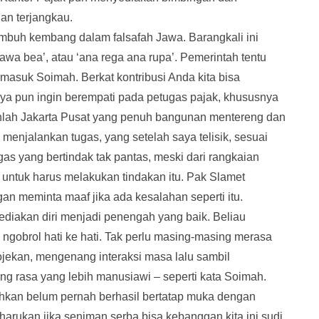
dan terjangkau.
mbuh kembang dalam falsafah Jawa. Barangkali ini
wa bea’, atau ‘ana rega ana rupa’. Pemerintah tentu
masuk Soimah. Berkat kontribusi Anda kita bisa
a pun ingin berempati pada petugas pajak, khususnya
kanlah Jakarta Pusat yang penuh bangunan mentereng dan
 menjalankan tugas, yang setelah saya telisik, sesuai
as yang bertindak tak pantas, meski dari rangkaian
n untuk harus melakukan tindakan itu. Pak Slamet
gan meminta maaf jika ada kesalahan seperti itu.
iakan diri menjadi penengah yang baik. Beliau
gobrol hati ke hati. Tak perlu masing-masing merasa
gojekan, mengenang interaksi masa lalu sambil
 rasa yang lebih manusiawi – seperti kata Soimah.
ahkan belum pernah berhasil bertatap muka dengan
rukan jika seniman serba bisa kebanggan kita ini sudi