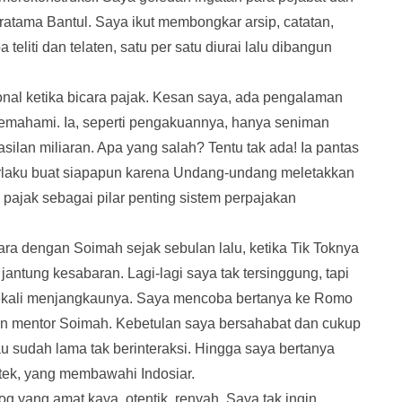
ratama Bantul. Saya ikut membongkar arsip, catatan,
eliti dan telaten, satu per satu diurai lalu dibangun
nal ketika bicara pajak. Kesan saya, ada pengalaman
mahami. Ia, seperti pengakuannya, hanya seniman
ilan miliaran. Apa yang salah? Tentu tak ada! Ia pantas
berlaku buat siapapun karena Undang-undang meletakkan
pajak sebagai pilar penting sistem perpajakan
ra dengan Soimah sejak sebulan lalu, ketika Tik Toknya
ntung kesabaran. Lagi-lagi saya tak tersinggung, tapi
it sekali menjangkaunya. Saya mencoba bertanya ke Romo
an mentor Soimah. Kebetulan saya bersahabat dan cukup
u sudah lama tak berinteraksi. Hingga saya bertanya
mtek, yang membawahi Indosiar.
g yang amat kaya, otentik, renyah. Saya tak ingin