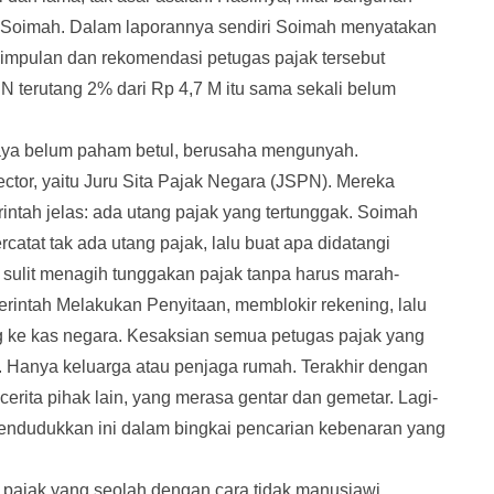
im Soimah. Dalam laporannya sendiri Soimah menyatakan
esimpulan dan rekomendasi petugas pajak tersebut
PN terutang 2% dari Rp 4,7 M itu sama sekali belum
saya belum paham betul, berusaha mengunyah.
ctor, yaitu Juru Sita Pajak Negara (JSPN). Mereka
rintah jelas: ada utang pajak yang tertunggak. Soimah
ercatat tak ada utang pajak, lalu buat apa didatangi
 sulit menagih tunggakan pajak tanpa harus marah-
erintah Melakukan Penyitaan, memblokir rekening, lalu
g ke kas negara. Kesaksian semua petugas pajak yang
. Hanya keluarga atau penjaga rumah. Terakhir dengan
 cerita pihak lain, yang merasa gentar dan gemetar. Lagi-
mendudukkan ini dalam bingkai pencarian kebenaran yang
 pajak yang seolah dengan cara tidak manusiawi