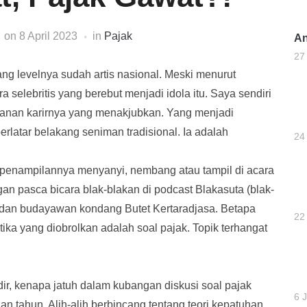
on
8 April 2023
in
Pajak
An
27
ng levelnya sudah artis nasional. Meski menurut
ra selebritis yang berebut menjadi idola itu. Saya sendiri
lanan karirnya yang menakjubkan. Yang menjadi
rlatar belakang seniman tradisional. Ia adalah
24
n penampilannya menyanyi, nembang atau tampil di acara
gan pasca bicara blak-blakan di podcast Blakasuta (blak-
 dan budayawan kondang Butet Kertaradjasa. Betapa
22
ika yang diobrolkan adalah soal pajak. Topik terhangat
ir, kenapa jatuh dalam kubangan diskusi soal pajak
6 J
an tahun. Alih-alih berbincang tentang teori kepatuhan,