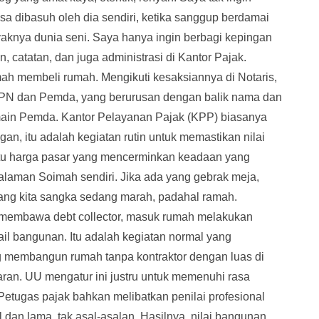
sa dibasuh oleh dia sendiri, ketika sanggup berdamai
yaknya dunia seni. Saya hanya ingin berbagi kepingan
, catatan, dan juga administrasi di Kantor Pajak.
ah membeli rumah. Mengikuti kesaksiannya di Notaris,
 BPN dan Pemda, yang berurusan dengan balik nama dan
ain Pemda. Kantor Pelayanan Pajak (KPP) biasanya
an, itu adalah kegiatan rutin untuk memastikan nilai
aitu harga pasar yang mencerminkan keadaan yang
galaman Soimah sendiri. Jika ada yang gebrak meja,
yang kita sangka sedang marah, padahal ramah.
 membawa debt collector, masuk rumah melakukan
l bangunan. Itu adalah kegiatan normal yang
g membangun rumah tanpa kontraktor dengan luas di
aran. UU mengatur ini justru untuk memenuhi rasa
Petugas pajak bahkan melibatkan penilai profesional
dan lama, tak asal-asalan. Hasilnya, nilai bangunan