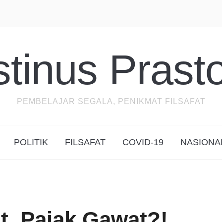
stinus Prast
PEMBELAJAR SEGALA, PENIKMAT FILSAFAT
POLITIK
FILSAFAT
COVID-19
NASIONA
, Pajak Gawat?!