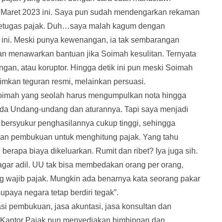
r Maret 2023 ini. Saya pun sudah mendengarkan rekaman
petugas pajak. Duh…saya malah kagum dengan
ini. Meski punya kewenangan, ia tak sembarangan
 menawarkan bantuan jika Soimah kesulitan. Ternyata
ngan, atau koruptor. Hingga detik ini pun meski Soimah
mkan teguran resmi, melainkan persuasi.
Soimah yang seolah harus mengumpulkan nota hingga
ada Undang-undang dan aturannya. Tapi saya menjadi
i bersyukur penghasilannya cukup tinggi, sehingga
an pembukuan untuk menghitung pajak. Yang tahu
berapa biaya dikeluarkan. Rumit dan ribet? Iya juga sih.
 agar adil. UU tak bisa membedakan orang per orang,
ng wajib pajak. Mungkin ada benarnya kata seorang pakar
upaya negara tetap berdiri tegak”.
asi pembukuan, jasa akuntasi, jasa konsultan dan
i. Kantor Pajak pun menyediakan bimbingan dan