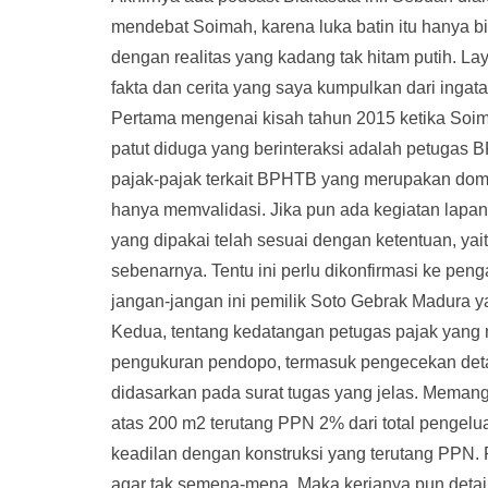
mendebat Soimah, karena luka batin itu hanya bi
dengan realitas yang kadang tak hitam putih. La
fakta dan cerita yang saya kumpulkan dari ingatan
Pertama mengenai kisah tahun 2015 ketika Soim
patut diduga yang berinteraksi adalah petugas
pajak-pajak terkait BPHTB yang merupakan dom
hanya memvalidasi. Jika pun ada kegiatan lapang
yang dipakai telah sesuai dengan ketentuan, y
sebenarnya. Tentu ini perlu dikonfirmasi ke pen
jangan-jangan ini pemilik Soto Gebrak Madura 
Kedua, tentang kedatangan petugas pajak yang
pengukuran pendopo, termasuk pengecekan detai
didasarkan pada surat tugas yang jelas. Meman
atas 200 m2 terutang PPN 2% dari total pengelu
keadilan dengan konstruksi yang terutang PPN. 
agar tak semena-mena. Maka kerjanya pun detail 