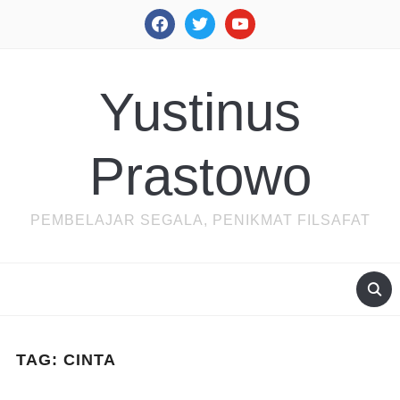
facebook
twitter
youtube
Yustinus
Prastowo
PEMBELAJAR SEGALA, PENIKMAT FILSAFAT
TAG:
CINTA