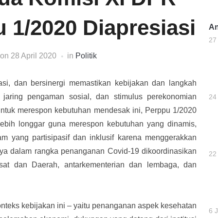
 1/2020 Diapresiasi
An
27
on
28 April 2020
in
Politik
nasi, dan bersinergi memastikan kebijakan dan langkah
 jaring pengaman sosial, dan stimulus perekonomian
24
untuk merespon kebutuhan mendesak ini, Perppu 1/2020
g lebih longgar guna merespon kebutuhan yang dinamis,
m yang partisipasif dan inklusif karena menggerakkan
aya dalam rangka penanganan Covid-19 dikoordinasikan
22
Pusat dan Daerah, antarkementerian dan lembaga, dan
nteks kebijakan ini – yaitu penanganan aspek kesehatan
6 J