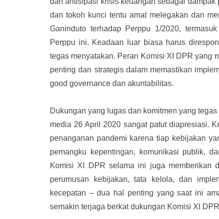
dan antisipasi krisis keuangan sebagai dampak 
dan tokoh kunci tentu amat melegakan dan m
Ganinduto terhadap Perppu 1/2020, termasuk
Perppu ini. Keadaan luar biasa harus direspo
tegas menyatakan. Peran Komisi XI DPR yang m
penting dan strategis dalam memastikan implem
good governance dan akuntabilitas.
Dukungan yang lugas dan komitmen yang tegas d
media 26 April 2020 sangat patut diapresiasi.
penanganan pandemi karena tiap kebijakan yan
pemangku kepentingan, komunikasi publik, da
Komisi XI DPR selama ini juga memberikan d
perumusan kebijakan, tata kelola, dan impl
kecepatan – dua hal penting yang saat ini ama
semakin terjaga berkat dukungan Komisi XI DPR