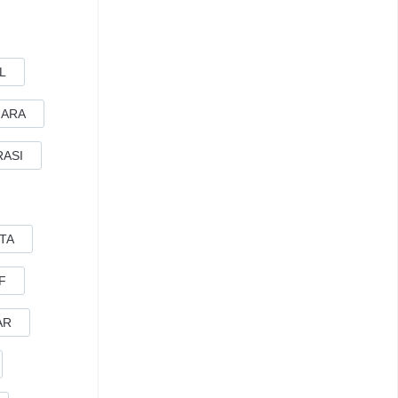
L
GARA
RASI
TA
F
AR