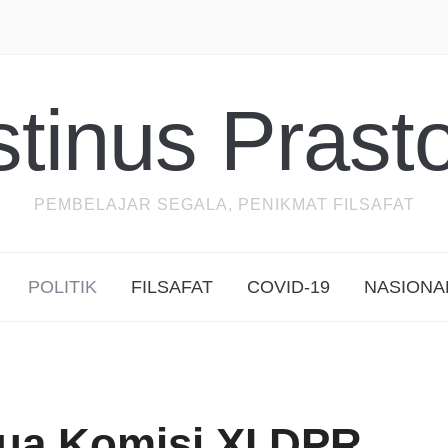
stinus Prast
PEMBELAJAR SEGALA, PENIKMAT FILSAFAT
POLITIK
FILSAFAT
COVID-19
NASIONA
ua Komisi XI DPR