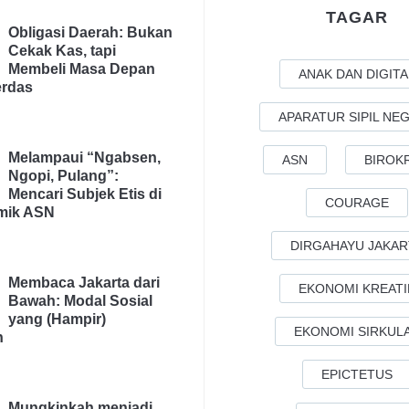
TAGAR
Obligasi Daerah: Bukan
Cekak Kas, tapi
Membeli Masa Depan
ANAK DAN DIGITA
rdas
APARATUR SIPIL NE
Melampaui “Ngabsen,
ASN
BIROK
Ngopi, Pulang”:
Mencari Subjek Etis di
COURAGE
emik ASN
DIRGAHAYU JAKAR
Membaca Jakarta dari
EKONOMI KREATI
Bawah: Modal Sosial
yang (Hampir)
EKONOMI SIRKUL
n
EPICTETUS
Mungkinkah menjadi